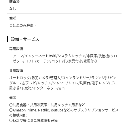
駐車場
なし
備考
自転車のみ駐車可
設備・サービス
専用設備
エアコン/インターネット/Wifi/システムキッチン/冷蔵庫/洗濯機/クロ
ーゼット/ロフト/カーテン/ベッド/机/家具付き/家電付き
共用設備
オートロック/防犯カメラ/管理人/コインランドリー/ラウンジ(リビン
グルーム)/テレビ/キッチン/シャワー/トイレ/洗面台/電子レンジ/ゴミ
置き場/下駄箱/インターネット/Wifi
備考
〇共用食器・共用冷蔵庫・共用キッチン用品など
〇Amazon Prime, Netflix, Youtubeなどのサブスクリプションサービス
の視聴可能
〇各部屋毎にミニ冷蔵庫も完備