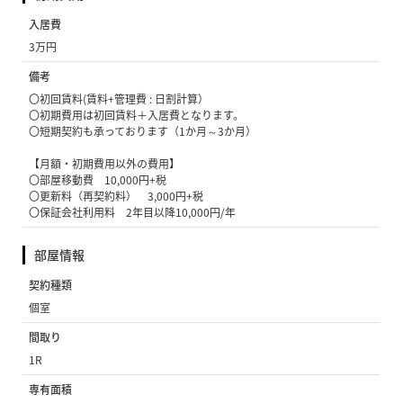
入居費
3万円
備考
〇初回賃料(賃料+管理費 : 日割計算）
〇初期費用は初回賃料＋入居費となります。
〇短期契約も承っております（1か月～3か月）
【月額・初期費用以外の費用】
〇部屋移動費 10,000円+税
〇更新料（再契約料） 3,000円+税
〇保証会社利用料 2年目以降10,000円/年
部屋情報
契約種類
個室
間取り
1R
専有面積