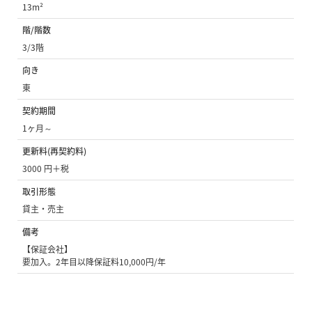
13m²
階/階数
3/3階
向き
東
契約期間
1ヶ月～
更新料(再契約料)
3000 円＋税
取引形態
貸主・売主
備考
【保証会社】
要加入。2年目以降保証料10,000円/年