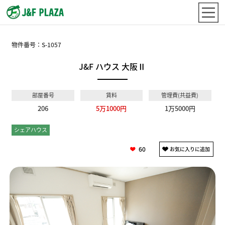
物件番号：
S-1057
J&F ハウス 大阪Ⅱ
部屋番号
賃料
管理費(共益費)
206
5万1000円
1万5000円
シェアハウス
個室
60