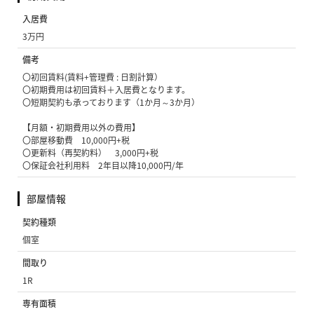
入居費
3万円
備考
〇初回賃料(賃料+管理費 : 日割計算）
〇初期費用は初回賃料＋入居費となります。
〇短期契約も承っております（1か月～3か月）
【月額・初期費用以外の費用】
〇部屋移動費 10,000円+税
〇更新料（再契約料） 3,000円+税
〇保証会社利用料 2年目以降10,000円/年
部屋情報
契約種類
個室
間取り
1R
専有面積