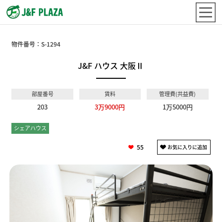
物件番号：
S-1294
J&F ハウス 大阪Ⅱ
部屋番号
賃料
管理費(共益費)
203
3万9000円
1万5000円
シェアハウス
個室
55