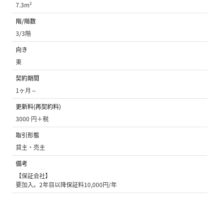
7.3m²
階/階数
3/3階
向き
東
契約期間
1ヶ月～
更新料(再契約料)
3000 円＋税
取引形態
貸主・売主
備考
【保証会社】
要加入。2年目以降保証料10,000円/年