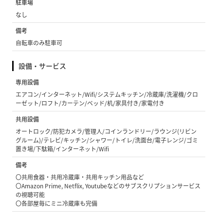
駐車場
なし
備考
自転車のみ駐車可
設備・サービス
専用設備
エアコン/インターネット/Wifi/システムキッチン/冷蔵庫/洗濯機/クロ
ーゼット/ロフト/カーテン/ベッド/机/家具付き/家電付き
共用設備
オートロック/防犯カメラ/管理人/コインランドリー/ラウンジ(リビン
グルーム)/テレビ/キッチン/シャワー/トイレ/洗面台/電子レンジ/ゴミ
置き場/下駄箱/インターネット/Wifi
備考
〇共用食器・共用冷蔵庫・共用キッチン用品など
〇Amazon Prime, Netflix, Youtubeなどのサブスクリプションサービス
の視聴可能
〇各部屋毎にミニ冷蔵庫も完備