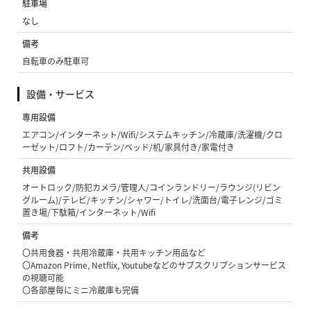
駐車場
なし
備考
自転車のみ駐車可
設備・サービス
専用設備
エアコン/インターネット/Wifi/システムキッチン/冷蔵庫/洗濯機/クロ
ーゼット/ロフト/カーテン/ベッド/机/家具付き/家電付き
共用設備
オートロック/防犯カメラ/管理人/コインランドリー/ラウンジ(リビン
グルーム)/テレビ/キッチン/シャワー/トイレ/洗面台/電子レンジ/ゴミ
置き場/下駄箱/インターネット/Wifi
備考
〇共用食器・共用冷蔵庫・共用キッチン用品など
〇Amazon Prime, Netflix, Youtubeなどのサブスクリプションサービス
の視聴可能
〇各部屋毎にミニ冷蔵庫も完備