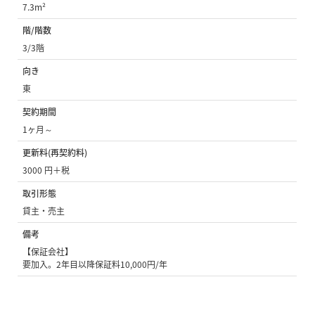
7.3m²
階/階数
3/3階
向き
東
契約期間
1ヶ月～
更新料(再契約料)
3000 円＋税
取引形態
貸主・売主
備考
【保証会社】
要加入。2年目以降保証料10,000円/年