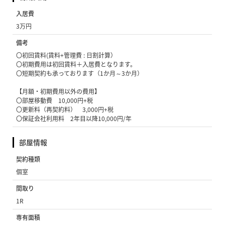
入居費
3万円
備考
〇初回賃料(賃料+管理費 : 日割計算）
〇初期費用は初回賃料＋入居費となります。
〇短期契約も承っております（1か月～3か月）
【月額・初期費用以外の費用】
〇部屋移動費 10,000円+税
〇更新料（再契約料） 3,000円+税
〇保証会社利用料 2年目以降10,000円/年
部屋情報
契約種類
個室
間取り
1R
専有面積