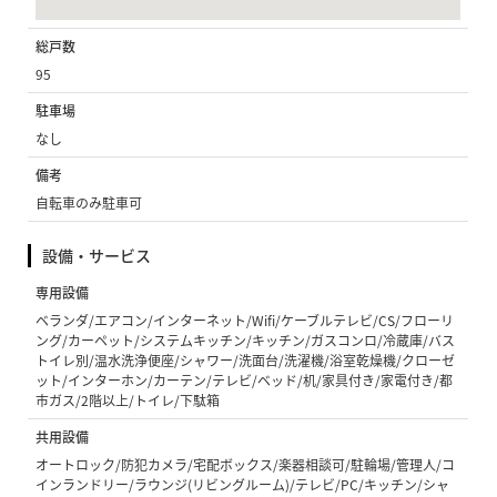
総戸数
95
駐車場
なし
備考
自転車のみ駐車可
設備・サービス
専用設備
ベランダ/エアコン/インターネット/Wifi/ケーブルテレビ/CS/フローリ
ング/カーペット/システムキッチン/キッチン/ガスコンロ/冷蔵庫/バス
トイレ別/温水洗浄便座/シャワー/洗面台/洗濯機/浴室乾燥機/クローゼ
ット/インターホン/カーテン/テレビ/ベッド/机/家具付き/家電付き/都
市ガス/2階以上/トイレ/下駄箱
共用設備
オートロック/防犯カメラ/宅配ボックス/楽器相談可/駐輪場/管理人/コ
インランドリー/ラウンジ(リビングルーム)/テレビ/PC/キッチン/シャ