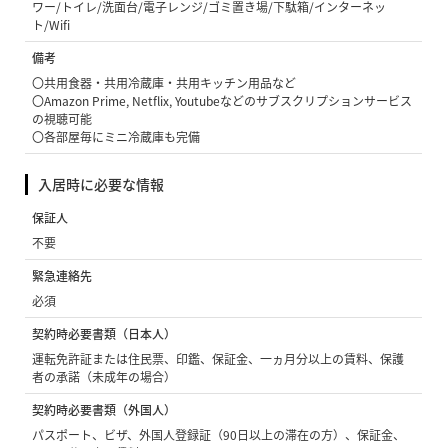
ワー/トイレ/洗面台/電子レンジ/ゴミ置き場/下駄箱/インターネッ
ト/Wifi
備考
〇共用食器・共用冷蔵庫・共用キッチン用品など
〇Amazon Prime, Netflix, Youtubeなどのサブスクリプションサービス
の視聴可能
〇各部屋毎にミニ冷蔵庫も完備
入居時に必要な情報
保証人
不要
緊急連絡先
必須
契約時必要書類（日本人）
運転免許証または住民票、印鑑、保証金、一ヵ月分以上の賃料、保護
者の承諾（未成年の場合）
契約時必要書類（外国人）
パスポート、ビザ、外国人登録証（90日以上の滞在の方）、保証金、