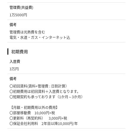
管理費(共益費)
1万5000円
備考
管理費は光熱費を含む
電気・水道・ガス・インターネット込
初期費用
入居費
3万円
備考
〇初回賃料(賃料+管理費 : 日割計算）
〇初期費用は初回賃料＋入居費となります。
〇短期契約も承っております（1か月～3か月）
【月額・初期費用以外の費用】
〇部屋移動費 10,000円+税
〇更新料（再契約料） 3,000円+税
〇保証会社利用料 2年目以降10,000円/年