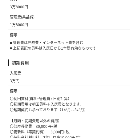
3万8000円
管理費(共益費)
1万8000円
備考
■ 管理費は光熱費・インターネット費を含む
■ 上記表記の賃料は入居日から1年間有効なものです
初期費用
入居費
3万円
備考
〇初回賃料(賃料+管理費 : 日割計算）
〇初期費用は初回賃料＋入居費となります。
〇短期契約も承っております（1か月～3か月）
【月額・初期費用以外の費用】
〇部屋移動費 30,000円+税
〇更新料（再契約料） 3,000円+税
〇保証会社利用料 2年目以降10,000円/年