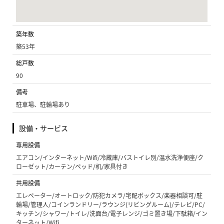
築年数
築53年
総戸数
90
備考
駐車場、駐輪場あり
設備・サービス
専用設備
エアコン/インターネット/Wifi/冷蔵庫/バストイレ別/温水洗浄便座/ク
ローゼット/カーテン/ベッド/机/家具付き
共用設備
エレベーター/オートロック/防犯カメラ/宅配ボックス/楽器相談可/駐
輪場/管理人/コインランドリー/ラウンジ(リビングルーム)/テレビ/PC/
キッチン/シャワー/トイレ/洗面台/電子レンジ/ゴミ置き場/下駄箱/イン
ターネット/Wifi