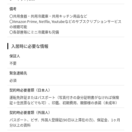
備考
〇共用食器・共用冷蔵庫・共用キッチン用品など
〇Amazon Prime, Netflix, Youtubeなどのサブスクリプションサービス
の視聴可能
〇各部屋毎にミニ冷蔵庫も完備
入居時に必要な情報
保証人
不要
緊急連絡先
必須
契約時必要書類（日本人）
運転免許証またはパスポート（写真付きの身分証明書がなければ保険
証＋住民票などでも可）、印鑑、初期費用、親御様の承諾（未成年）
契約時必要書類（外国人）
パスポート、ビザ、外国人登録証(90日以上滞在の方)、保証金、1ヶ月
分以上の賃料