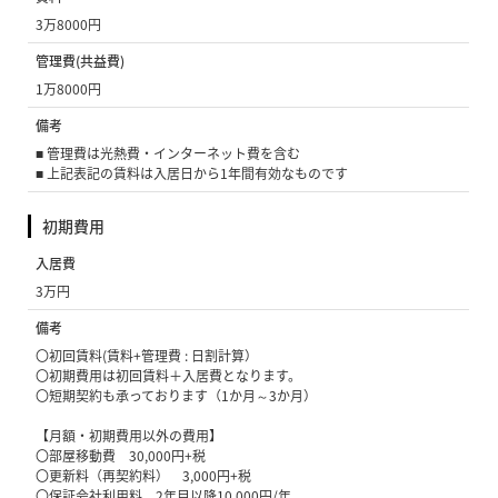
3万8000円
管理費(共益費)
1万8000円
備考
■ 管理費は光熱費・インターネット費を含む
■ 上記表記の賃料は入居日から1年間有効なものです
初期費用
入居費
3万円
備考
〇初回賃料(賃料+管理費 : 日割計算）
〇初期費用は初回賃料＋入居費となります。
〇短期契約も承っております（1か月～3か月）
【月額・初期費用以外の費用】
〇部屋移動費 30,000円+税
〇更新料（再契約料） 3,000円+税
〇保証会社利用料 2年目以降10,000円/年