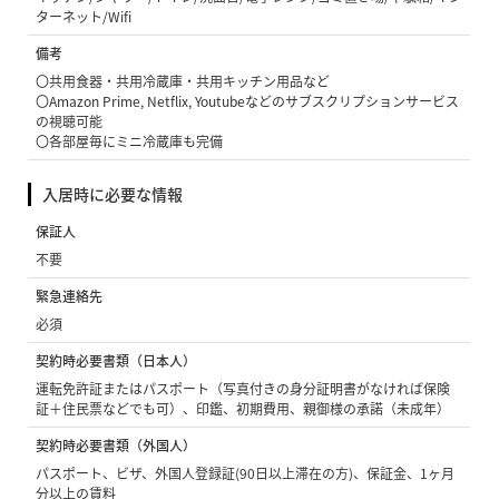
ターネット/Wifi
備考
〇共用食器・共用冷蔵庫・共用キッチン用品など
〇Amazon Prime, Netflix, Youtubeなどのサブスクリプションサービス
の視聴可能
〇各部屋毎にミニ冷蔵庫も完備
入居時に必要な情報
保証人
不要
緊急連絡先
必須
契約時必要書類（日本人）
運転免許証またはパスポート（写真付きの身分証明書がなければ保険
証＋住民票などでも可）、印鑑、初期費用、親御様の承諾（未成年）
契約時必要書類（外国人）
パスポート、ビザ、外国人登録証(90日以上滞在の方)、保証金、1ヶ月
分以上の賃料