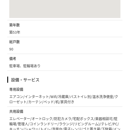
築年数
築53年
総戸数
90
備考
駐車場、駐輪場あり
設備・サービス
専用設備
エアコン/インターネット/Wifi/冷蔵庫/バストイレ別/温水洗浄便座/ク
ローゼット/カーテン/ベッド/机/家具付き
共用設備
エレベーター/オートロック/防犯カメラ/宅配ボックス/楽器相談可/駐
輪場/管理人/コインランドリー/ラウンジ(リビングルーム)/テレビ/PC/
キッチン/シャワー/トイレ/洗面台/電子レンジ/ゴミ置き場/下駄箱/イン