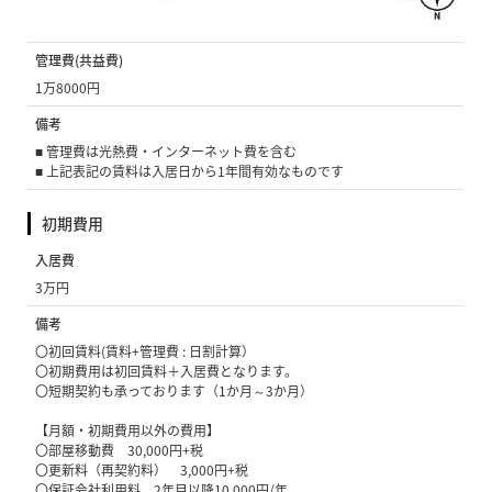
4万円
管理費(共益費)
1万8000円
備考
■ 管理費は光熱費・インターネット費を含む
■ 上記表記の賃料は入居日から1年間有効なものです
初期費用
入居費
3万円
備考
〇初回賃料(賃料+管理費 : 日割計算）
〇初期費用は初回賃料＋入居費となります。
〇短期契約も承っております（1か月～3か月）
【月額・初期費用以外の費用】
〇部屋移動費 30,000円+税
〇更新料（再契約料） 3,000円+税
〇保証会社利用料 2年目以降10,000円/年