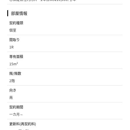
部屋情報
契約種類
個室
間取り
1R
専有面積
15m²
階/階数
2階
向き
南
契約期間
一カ月～
更新料(再契約料)