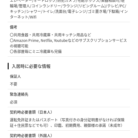
エレベーター/オートロック/防犯カメラ/宅配ボックス/楽器相談可/駐
輪場/管理人/コインランドリー/ラウンジ(リビングルーム)/テレビ/PC/
キッチン/シャワー/トイレ/洗面台/電子レンジ/ゴミ置き場/下駄箱/イン
ターネット/Wifi
備考
〇共用食器・共用冷蔵庫・共用キッチン用品など
〇Amazon Prime, Netflix, Youtubeなどのサブスクリプションサービス
の視聴可能
〇各部屋毎にミニ冷蔵庫も完備
入居時に必要な情報
保証人
不要
緊急連絡先
必須
契約時必要書類（日本人）
運転免許証またはパスポート（写真付きの身分証明書がなければ保険
証＋住民票などでも可）、印鑑、初期費用、親御様の承諾（未成年）
契約時必要書類（外国人）