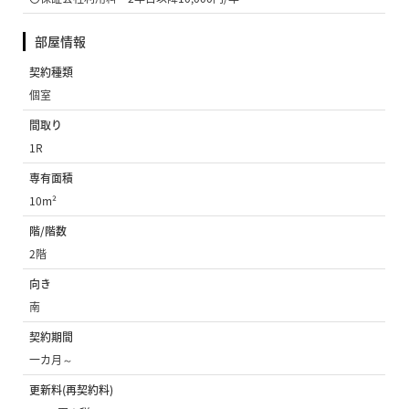
部屋情報
契約種類
個室
間取り
1R
専有面積
10m²
階/階数
2階
向き
南
契約期間
一カ月～
更新料(再契約料)