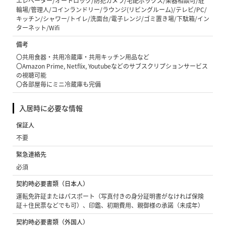
エレベーター/オートロック/防犯カメラ/宅配ボックス/楽器相談可/駐
輪場/管理人/コインランドリー/ラウンジ(リビングルーム)/テレビ/PC/
キッチン/シャワー/トイレ/洗面台/電子レンジ/ゴミ置き場/下駄箱/イン
ターネット/Wifi
備考
〇共用食器・共用冷蔵庫・共用キッチン用品など
〇Amazon Prime, Netflix, Youtubeなどのサブスクリプションサービス
の視聴可能
〇各部屋毎にミニ冷蔵庫も完備
入居時に必要な情報
保証人
不要
緊急連絡先
必須
契約時必要書類（日本人）
運転免許証またはパスポート（写真付きの身分証明書がなければ保険
証＋住民票などでも可）、印鑑、初期費用、親御様の承諾（未成年）
契約時必要書類（外国人）