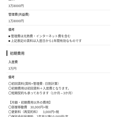
3万8000円
管理費(共益費)
1万8000円
備考
■ 管理費は光熱費・インターネット費を含む
■ 上記表記の賃料は入居日から1年間有効なものです
初期費用
入居費
3万円
備考
〇初回賃料(賃料+管理費 : 日割計算）
〇初期費用は初回賃料＋入居費となります。
〇短期契約も承っております（1か月～3か月）
【月額・初期費用以外の費用】
〇部屋移動費 30,000円+税
〇更新料（再契約料） 3,000円+税
〇保証会社利用料 2年目以降10,000円/年