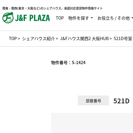
関東・関西(東京・大阪など)のシェアハウス。英語対応賃貸物件情報サイト
TOP
物件を探す
お役立ち / その他
TOP
>
シェアハウス紹介
>
J&Fハウス関西2 大阪HUB
> 521D号室
物件番号：
S-1424
521D
部屋番号