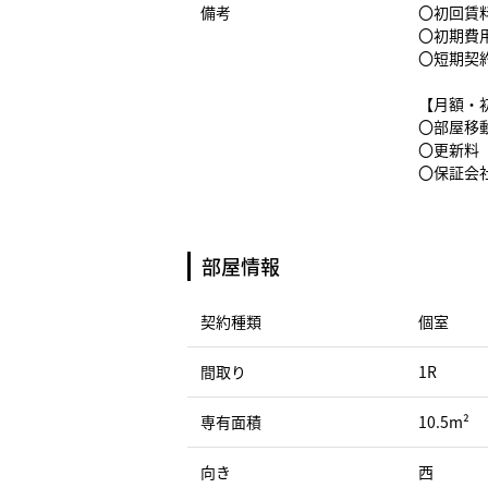
備考
〇初回賃料
〇初期費
〇短期契
【月額・
〇部屋移動
〇更新料（
〇保証会社
部屋情報
契約種類
個室
間取り
1R
専有面積
10.5m²
向き
西