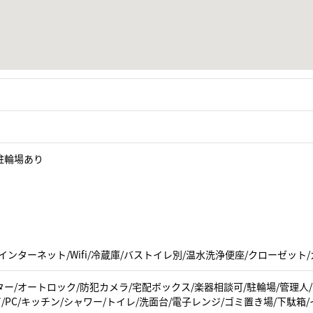
駐輪場あり
インターネット/Wifi/冷蔵庫/バストイレ別/温水洗浄便座/クローゼット
ー/オートロック/防犯カメラ/宅配ボックス/楽器相談可/駐輪場/管理人
ビ/PC/キッチン/シャワー/トイレ/洗面台/電子レンジ/ゴミ置き場/下駄箱/イ