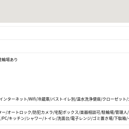
駐輪場あり
インターネット/Wifi/冷蔵庫/バストイレ別/温水洗浄便座/クローゼット
ー/オートロック/防犯カメラ/宅配ボックス/楽器相談可/駐輪場/管理人
ビ/PC/キッチン/シャワー/トイレ/洗面台/電子レンジ/ゴミ置き場/下駄箱/イ