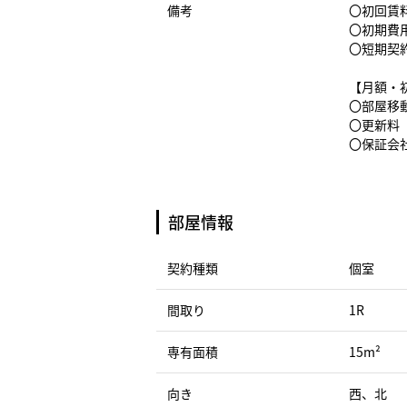
備考
〇初回賃料
〇初期費
〇短期契
【月額・
〇部屋移動
〇更新料（
〇保証会社
部屋情報
契約種類
個室
間取り
1R
専有面積
15m²
向き
西、北