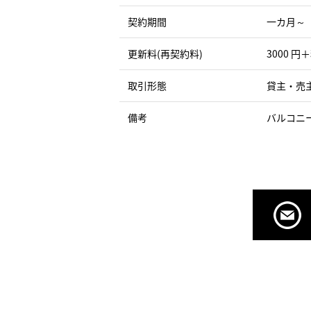
契約期間
一カ月～
更新料(再契約料)
3000 円
取引形態
貸主・売
備考
バルコニ