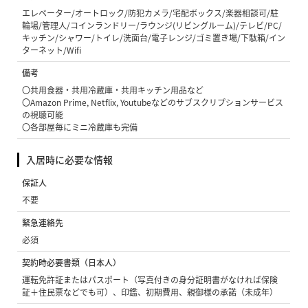
エレベーター/オートロック/防犯カメラ/宅配ボックス/楽器相談可/駐
輪場/管理人/コインランドリー/ラウンジ(リビングルーム)/テレビ/PC/
キッチン/シャワー/トイレ/洗面台/電子レンジ/ゴミ置き場/下駄箱/イン
ターネット/Wifi
備考
〇共用食器・共用冷蔵庫・共用キッチン用品など
〇Amazon Prime, Netflix, Youtubeなどのサブスクリプションサービス
の視聴可能
〇各部屋毎にミニ冷蔵庫も完備
入居時に必要な情報
保証人
不要
緊急連絡先
必須
契約時必要書類（日本人）
運転免許証またはパスポート（写真付きの身分証明書がなければ保険
証＋住民票などでも可）、印鑑、初期費用、親御様の承諾（未成年）