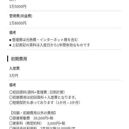
3万5000円
管理費(共益費)
1万8000円
備考
■ 管理費は光熱費・インターネット費を含む
■ 上記表記の賃料は入居日から1年間有効なものです
初期費用
入居費
3万円
備考
〇初回賃料(賃料+管理費 : 日割計算）
〇初期費用は初回賃料＋入居費となります。
〇短期契約も承っております（1か月～3か月）
【月額・初期費用以外の費用】
〇部屋移動費 30,000円+税
〇更新料（再契約料） 3,000円+税
〇保証会社利用料 2年目以降10,000円/年