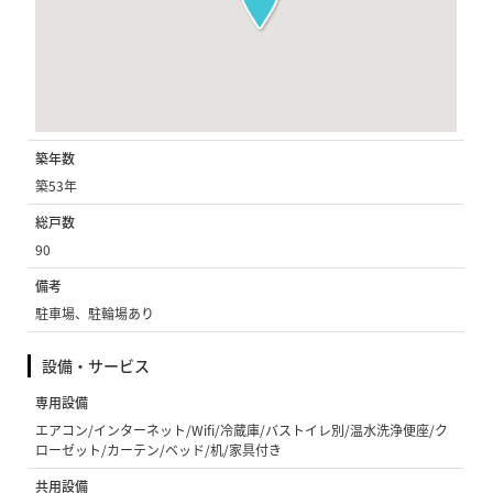
築年数
築53年
総戸数
90
備考
駐車場、駐輪場あり
設備・サービス
専用設備
エアコン/インターネット/Wifi/冷蔵庫/バストイレ別/温水洗浄便座/ク
ローゼット/カーテン/ベッド/机/家具付き
共用設備