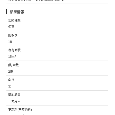
部屋情報
契約種類
個室
間取り
1R
専有面積
15m²
階/階数
2階
向き
北
契約期間
一カ月～
更新料(再契約料)