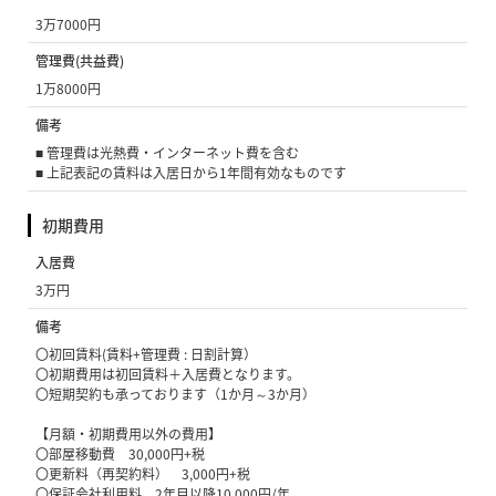
3万7000円
管理費(共益費)
1万8000円
備考
■ 管理費は光熱費・インターネット費を含む
■ 上記表記の賃料は入居日から1年間有効なものです
初期費用
入居費
3万円
備考
〇初回賃料(賃料+管理費 : 日割計算）
〇初期費用は初回賃料＋入居費となります。
〇短期契約も承っております（1か月～3か月）
【月額・初期費用以外の費用】
〇部屋移動費 30,000円+税
〇更新料（再契約料） 3,000円+税
〇保証会社利用料 2年目以降10,000円/年