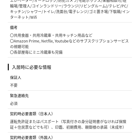
エレベーター/オートロック/防犯カメラ/宅配ボックス/楽器相談可/駐
輪場/管理人/コインランドリー/ラウンジ(リビングルーム)/テレビ/PC/
キッチン/シャワー/トイレ/洗面台/電子レンジ/ゴミ置き場/下駄箱/イン
ターネット/Wifi
備考
〇共用食器・共用冷蔵庫・共用キッチン用品など
〇Amazon Prime, Netflix, Youtubeなどのサブスクリプションサービス
の視聴可能
〇各部屋毎にミニ冷蔵庫も完備
入居時に必要な情報
保証人
不要
緊急連絡先
必須
契約時必要書類（日本人）
運転免許証またはパスポート（写真付きの身分証明書がなければ保険
証＋住民票などでも可）、印鑑、初期費用、親御様の承諾（未成年）
契約時必要書類（外国人）