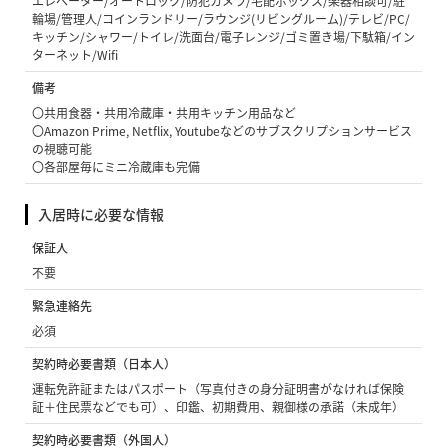
エレベーター/オートロック/防犯カメラ/宅配ボックス/楽器相談可/駐
輪場/管理人/コインランドリー/ラウンジ(リビングルーム)/テレビ/PC/
キッチン/シャワー/トイレ/洗面台/電子レンジ/ゴミ置き場/下駄箱/イン
ターネット/Wifi
備考
〇共用食器・共用冷蔵庫・共用キッチン用品など
〇Amazon Prime, Netflix, Youtubeなどのサブスクリプションサービス
の視聴可能
〇各部屋毎にミニ冷蔵庫も完備
入居時に必要な情報
保証人
不要
緊急連絡先
必須
契約時必要書類（日本人）
運転免許証またはパスポート（写真付きの身分証明書がなければ保険
証＋住民票などでも可）、印鑑、初期費用、親御様の承諾（未成年）
契約時必要書類（外国人）