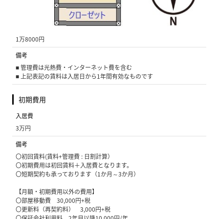
3万8000円
管理費(共益費)
1万8000円
備考
■ 管理費は光熱費・インターネット費を含む
■ 上記表記の賃料は入居日から1年間有効なものです
初期費用
入居費
3万円
備考
〇初回賃料(賃料+管理費 : 日割計算）
〇初期費用は初回賃料＋入居費となります。
〇短期契約も承っております（1か月～3か月）
【月額・初期費用以外の費用】
〇部屋移動費 30,000円+税
〇更新料（再契約料） 3,000円+税
〇保証会社利用料 2年目以降10,000円/年