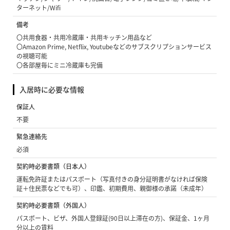
ターネット/Wifi
備考
〇共用食器・共用冷蔵庫・共用キッチン用品など
〇Amazon Prime, Netflix, Youtubeなどのサブスクリプションサービス
の視聴可能
〇各部屋毎にミニ冷蔵庫も完備
入居時に必要な情報
保証人
不要
緊急連絡先
必須
契約時必要書類（日本人）
運転免許証またはパスポート（写真付きの身分証明書がなければ保険
証＋住民票などでも可）、印鑑、初期費用、親御様の承諾（未成年）
契約時必要書類（外国人）
パスポート、ビザ、外国人登録証(90日以上滞在の方)、保証金、1ヶ月
分以上の賃料