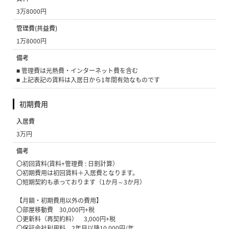
3万8000円
管理費(共益費)
1万8000円
備考
■ 管理費は光熱費・インターネット費を含む
■ 上記表記の賃料は入居日から1年間有効なものです
初期費用
入居費
3万円
備考
〇初回賃料(賃料+管理費 : 日割計算）
〇初期費用は初回賃料＋入居費となります。
〇短期契約も承っております（1か月～3か月）
【月額・初期費用以外の費用】
〇部屋移動費 30,000円+税
〇更新料（再契約料） 3,000円+税
〇保証会社利用料 2年目以降10,000円/年