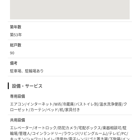
築年数
築53年
総戸数
90
備考
駐車場、駐輪場あり
設備・サービス
専用設備
エアコン/インターネット/Wifi/冷蔵庫/バストイレ別/温水洗浄便座/ク
ローゼット/カーテン/ベッド/机/家具付き
共用設備
エレベーター/オートロック/防犯カメラ/宅配ボックス/楽器相談可/駐
輪場/管理人/コインランドリー/ラウンジ(リビングルーム)/テレビ/PC/
キッチン/シャワー/トイレ/洗面台/電子レンジ/ゴミ置き場/下駄箱/イン