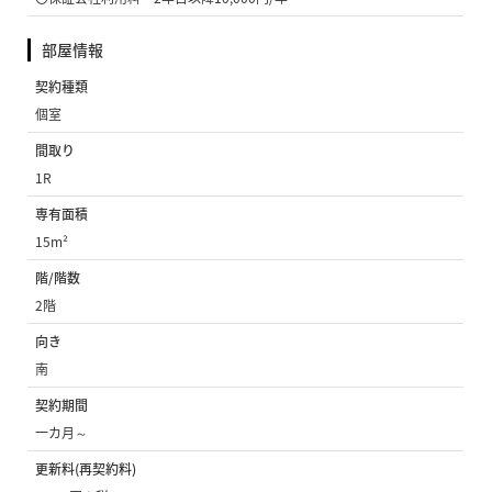
部屋情報
契約種類
個室
間取り
1R
専有面積
15m²
階/階数
2階
向き
南
契約期間
一カ月～
更新料(再契約料)