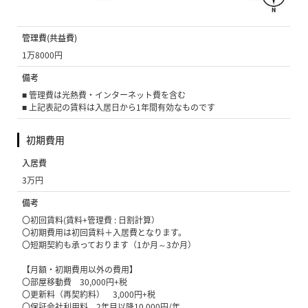
4万円
管理費(共益費)
1万8000円
備考
■ 管理費は光熱費・インターネット費を含む
■ 上記表記の賃料は入居日から1年間有効なものです
初期費用
入居費
3万円
備考
〇初回賃料(賃料+管理費 : 日割計算）
〇初期費用は初回賃料＋入居費となります。
〇短期契約も承っております（1か月～3か月）
【月額・初期費用以外の費用】
〇部屋移動費 30,000円+税
〇更新料（再契約料） 3,000円+税
〇保証会社利用料 2年目以降10,000円/年