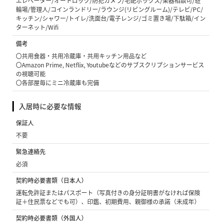
エレベーター/オートロック/防犯カメラ/宅配ボックス/楽器相談可/駐
輪場/管理人/コインランドリー/ラウンジ(リビングルーム)/テレビ/PC/
キッチン/シャワー/トイレ/洗面台/電子レンジ/ゴミ置き場/下駄箱/イン
ターネット/Wifi
備考
〇共用食器・共用冷蔵庫・共用キッチン用品など
〇Amazon Prime, Netflix, Youtubeなどのサブスクリプションサービス
の視聴可能
〇各部屋毎にミニ冷蔵庫も完備
入居時に必要な情報
保証人
不要
緊急連絡先
必須
契約時必要書類（日本人）
運転免許証またはパスポート（写真付きの身分証明書がなければ保険
証＋住民票などでも可）、印鑑、初期費用、親御様の承諾（未成年）
契約時必要書類（外国人）