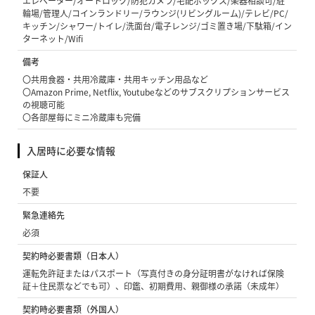
エレベーター/オートロック/防犯カメラ/宅配ボックス/楽器相談可/駐
輪場/管理人/コインランドリー/ラウンジ(リビングルーム)/テレビ/PC/
キッチン/シャワー/トイレ/洗面台/電子レンジ/ゴミ置き場/下駄箱/イン
ターネット/Wifi
備考
〇共用食器・共用冷蔵庫・共用キッチン用品など
〇Amazon Prime, Netflix, Youtubeなどのサブスクリプションサービス
の視聴可能
〇各部屋毎にミニ冷蔵庫も完備
入居時に必要な情報
保証人
不要
緊急連絡先
必須
契約時必要書類（日本人）
運転免許証またはパスポート（写真付きの身分証明書がなければ保険
証＋住民票などでも可）、印鑑、初期費用、親御様の承諾（未成年）
契約時必要書類（外国人）