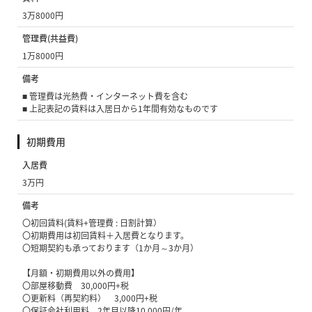
3万8000円
管理費(共益費)
1万8000円
備考
■ 管理費は光熱費・インターネット費を含む
■ 上記表記の賃料は入居日から1年間有効なものです
初期費用
入居費
3万円
備考
〇初回賃料(賃料+管理費 : 日割計算）
〇初期費用は初回賃料＋入居費となります。
〇短期契約も承っております（1か月～3か月）
【月額・初期費用以外の費用】
〇部屋移動費 30,000円+税
〇更新料（再契約料） 3,000円+税
〇保証会社利用料 2年目以降10,000円/年