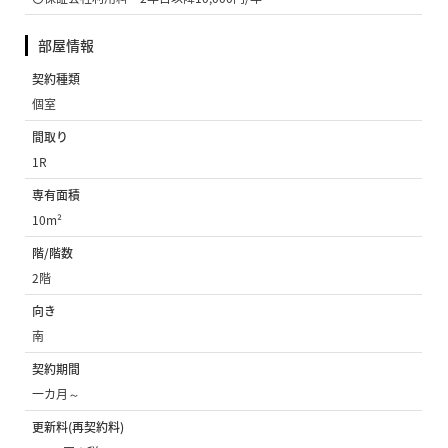
部屋情報
契約種類
個室
間取り
1R
専有面積
10m²
階/階数
2階
向き
南
契約期間
一カ月～
更新料(再契約料)