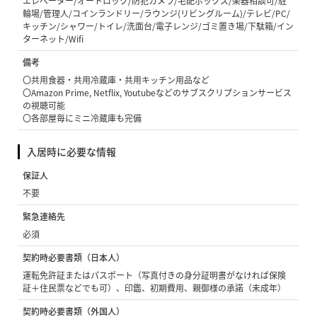
エレベーター/オートロック/防犯カメラ/宅配ボックス/楽器相談可/駐
輪場/管理人/コインランドリー/ラウンジ(リビングルーム)/テレビ/PC/
キッチン/シャワー/トイレ/洗面台/電子レンジ/ゴミ置き場/下駄箱/イン
ターネット/Wifi
備考
〇共用食器・共用冷蔵庫・共用キッチン用品など
〇Amazon Prime, Netflix, Youtubeなどのサブスクリプションサービス
の視聴可能
〇各部屋毎にミニ冷蔵庫も完備
入居時に必要な情報
保証人
不要
緊急連絡先
必須
契約時必要書類（日本人）
運転免許証またはパスポート（写真付きの身分証明書がなければ保険
証＋住民票などでも可）、印鑑、初期費用、親御様の承諾（未成年）
契約時必要書類（外国人）