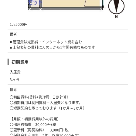
4万円
管理費(共益費)
1万5000円
備考
■ 管理費は光熱費・インターネット費を含む
■ 上記表記の賃料は入居日から1年間有効なものです
初期費用
入居費
3万円
備考
〇初回賃料(賃料+管理費 : 日割計算）
〇初期費用は初回賃料＋入居費となります。
〇短期契約も承っております（1か月～3か月）
【月額・初期費用以外の費用】
〇部屋移動費 30,000円+税
〇更新料（再契約料） 3,000円+税
〇保証会社利用料 2年目以降10,000円/年