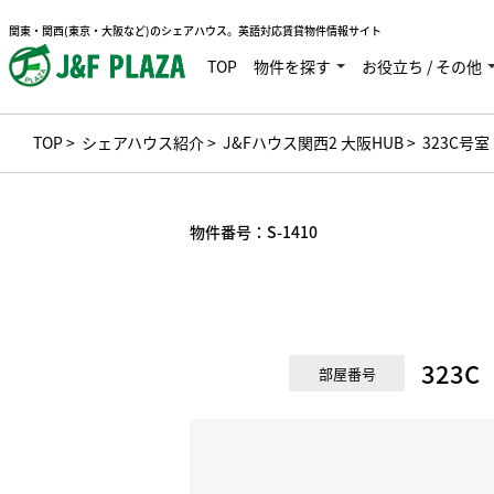
関東・関西(東京・大阪など)のシェアハウス。英語対応賃貸物件情報サイト
TOP
物件を探す
お役立ち / その他
TOP
>
シェアハウス紹介
>
J&Fハウス関西2 大阪HUB
> 323C号室
物件番号：
S-1410
323C
部屋番号