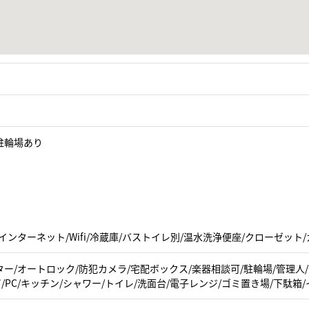
駐輪場あり
インターネット/Wifi/冷蔵庫/バストイレ別/温水洗浄便座/クローゼット
ー/オートロック/防犯カメラ/宅配ボックス/楽器相談可/駐輪場/管理人
ビ/PC/キッチン/シャワー/トイレ/洗面台/電子レンジ/ゴミ置き場/下駄箱/イ