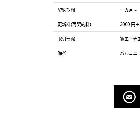
契約期間
一カ月～
更新料(再契約料)
3000 円
取引形態
貸主・売
備考
バルコニ