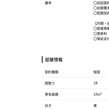
備考
〇初回賃料
〇初期費
〇短期契
【月額・
〇部屋移動
〇更新料（
〇保証会社
部屋情報
契約種類
個室
間取り
1R
専有面積
10m²
向き
東