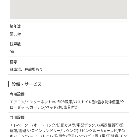
築年数
築53年
総戸数
90
備考
駐車場、駐輪場あり
設備・サービス
専用設備
エアコン/インターネット/Wifi/冷蔵庫/バストイレ別/温水洗浄便座/ク
ローゼット/カーテン/ベッド/机/家具付き
共用設備
エレベーター/オートロック/防犯カメラ/宅配ボックス/楽器相談可/駐
輪場/管理人/コインランドリー/ラウンジ(リビングルーム)/テレビ/PC/
キッチン/シャワー/トイレ/洗面台/電子レンジ/ゴミ置き場/下駄箱/イン