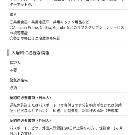
ターネット/Wifi
備考
〇共用食器・共用冷蔵庫・共用キッチン用品など
〇Amazon Prime, Netflix, Youtubeなどのサブスクリプションサービス
の視聴可能
〇各部屋毎にミニ冷蔵庫も完備
入居時に必要な情報
保証人
不要
緊急連絡先
必須
契約時必要書類（日本人）
運転免許証またはパスポート（写真付きの身分証明書がなければ保険
証＋住民票などでも可）、印鑑、初期費用、親御様の承諾（未成年）
契約時必要書類（外国人）
パスポート、ビザ、外国人登録証(90日以上滞在の方)、保証金、1ヶ月
分以上の賃料