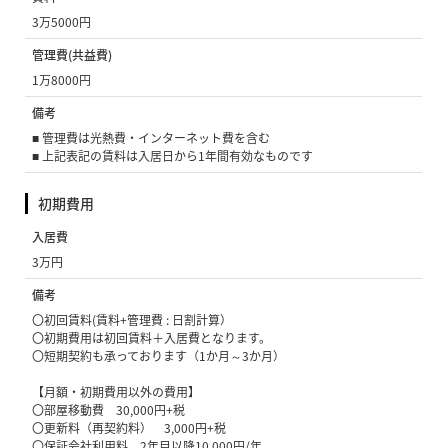
3万5000円
管理費(共益費)
1万8000円
備考
■ 管理費は光熱費・インターネット費を含む
■ 上記表記の賃料は入居日から1年間有効なものです
初期費用
入居費
3万円
備考
〇初回賃料(賃料+管理費 : 日割計算）
〇初期費用は初回賃料＋入居費となります。
〇短期契約も承っております（1か月～3か月）
【月額・初期費用以外の費用】
〇部屋移動費 30,000円+税
〇更新料（再契約料） 3,000円+税
〇保証会社利用料 2年目以降10,000円/年