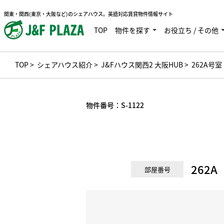
関東・関西(東京・大阪など)のシェアハウス。英語対応賃貸物件情報サイト
TOP
物件を探す
お役立ち / その他
TOP
>
シェアハウス紹介
>
J&Fハウス関西2 大阪HUB
> 262A号室
物件番号：
S-1122
262A
部屋番号