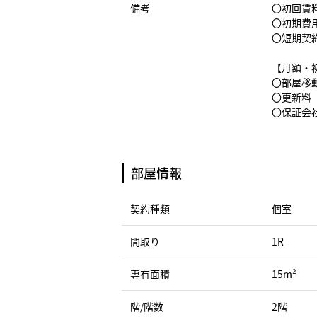
備考
〇初回賃料
〇初期費
〇短期契
【月額・
〇部屋移動
〇更新料（
〇保証会社
部屋情報
契約種類
個室
間取り
1R
専有面積
15m²
階/階数
2階