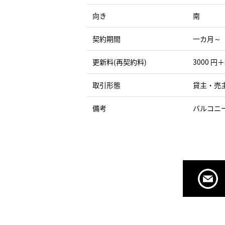
向き
南
契約期間
一カ月～
更新料(再契約料)
3000 円
取引形態
貸主・売
備考
バルコニ