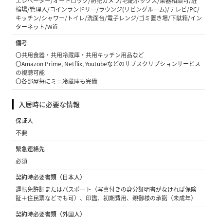
エレベーター/オートロック/防犯カメラ/宅配ボックス/楽器相談可/駐
輪場/管理人/コインランドリー/ラウンジ(リビングルーム)/テレビ/PC/
キッチン/シャワー/トイレ/洗面台/電子レンジ/ゴミ置き場/下駄箱/イン
ターネット/Wifi
備考
〇共用食器・共用冷蔵庫・共用キッチン用品など
〇Amazon Prime, Netflix, Youtubeなどのサブスクリプションサービス
の視聴可能
〇各部屋毎にミニ冷蔵庫も完備
入居時に必要な情報
保証人
不要
緊急連絡先
必須
契約時必要書類（日本人）
運転免許証またはパスポート（写真付きの身分証明書がなければ保険
証＋住民票などでも可）、印鑑、初期費用、親御様の承諾（未成年）
契約時必要書類（外国人）