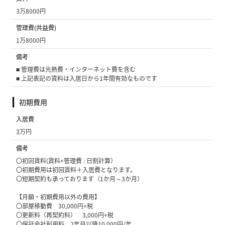
3万8000円
管理費(共益費)
1万8000円
備考
■ 管理費は光熱費・インターネット費を含む
■ 上記表記の賃料は入居日から1年間有効なものです
初期費用
入居費
3万円
備考
〇初回賃料(賃料+管理費 : 日割計算）
〇初期費用は初回賃料＋入居費となります。
〇短期契約も承っております（1か月～3か月）
【月額・初期費用以外の費用】
〇部屋移動費 30,000円+税
〇更新料（再契約料） 3,000円+税
〇保証会社利用料 2年目以降10,000円/年