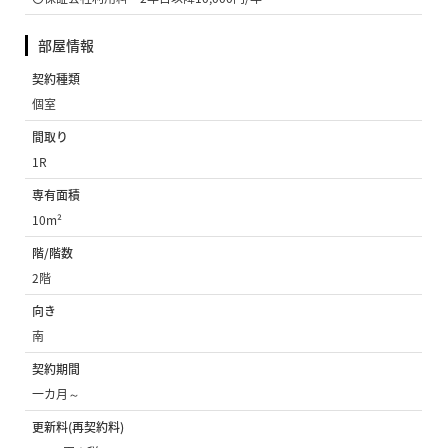
部屋情報
契約種類
個室
間取り
1R
専有面積
10m²
階/階数
2階
向き
南
契約期間
一カ月～
更新料(再契約料)