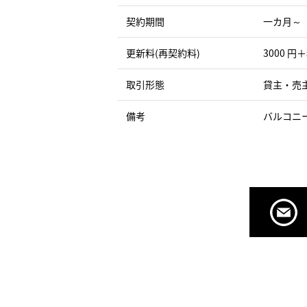
契約期間
一カ月～
更新料(再契約料)
3000 円
取引形態
貸主・売
備考
バルコニ