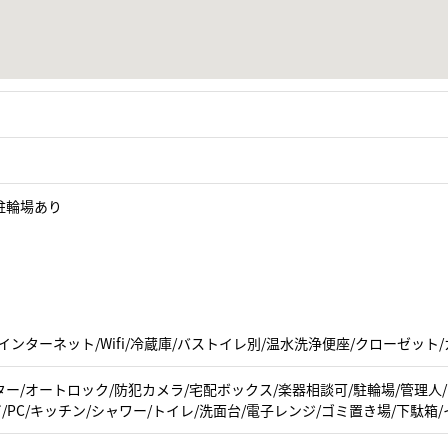
駐輪場あり
インターネット/Wifi/冷蔵庫/バストイレ別/温水洗浄便座/クローゼット
ー/オートロック/防犯カメラ/宅配ボックス/楽器相談可/駐輪場/管理人
ビ/PC/キッチン/シャワー/トイレ/洗面台/電子レンジ/ゴミ置き場/下駄箱/イ