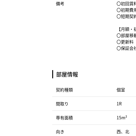
備考
〇初回賃料
〇初期費
〇短期契
【月額・
〇部屋移動
〇更新料（
〇保証会社
部屋情報
契約種類
個室
間取り
1R
専有面積
15m²
向き
西、北