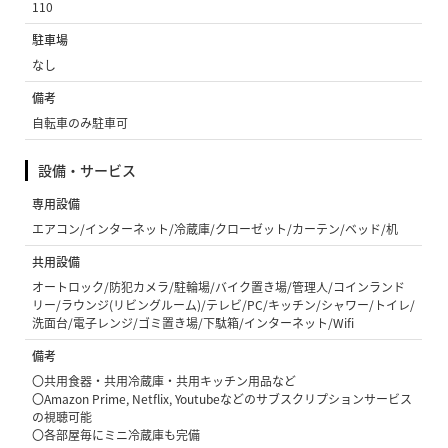
110
駐車場
なし
備考
自転車のみ駐車可
設備・サービス
専用設備
エアコン/インターネット/冷蔵庫/クローゼット/カーテン/ベッド/机
共用設備
オートロック/防犯カメラ/駐輪場/バイク置き場/管理人/コインランド
リー/ラウンジ(リビングルーム)/テレビ/PC/キッチン/シャワー/トイレ/
洗面台/電子レンジ/ゴミ置き場/下駄箱/インターネット/Wifi
備考
〇共用食器・共用冷蔵庫・共用キッチン用品など
〇Amazon Prime, Netflix, Youtubeなどのサブスクリプションサービス
の視聴可能
〇各部屋毎にミニ冷蔵庫も完備