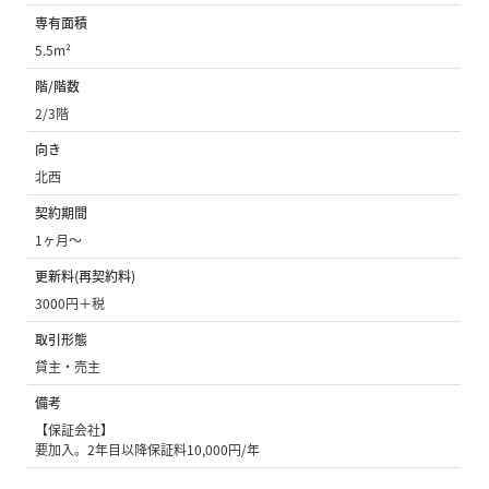
専有面積
5.5m²
階/階数
2/3階
向き
北西
契約期間
1ヶ月〜
更新料(再契約料)
3000円＋税
取引形態
貸主・売主
備考
【保証会社】
要加入。2年目以降保証料10,000円/年