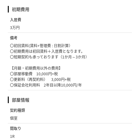
初期費用
入居費
3万円
備考
〇初回賃料(賃料+管理費 : 日割計算）
〇初期費用は初回賃料＋入居費となります。
〇短期契約も承っております（1か月～3か月）
【月額・初期費用以外の費用】
〇部屋移動費 10,000円+税
〇更新料（再契約料） 3,000円+税
〇保証会社利用料 2年目以降10,000円/年
部屋情報
契約種類
個室
間取り
1R