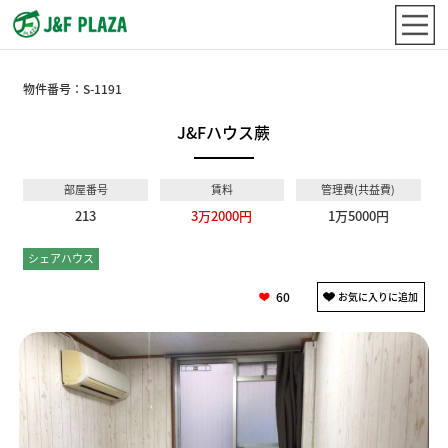
物件番号：
S-1191
J&Fハウス蕨
部屋番号
賃料
管理費(共益費)
213
3万2000円
1万5000円
シェアハウス
個室
60