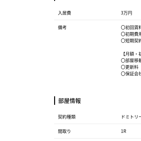
入居費
3万円
備考
〇初回賃料
〇初期費
〇短期契
【月額・
〇部屋移動
〇更新料（
〇保証会社
部屋情報
契約種類
ドミトリ
間取り
1R