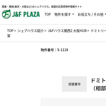
関東・関西(東京・大阪など)のシェアハウス。英語対応賃貸物件情報サイト
TOP
物件を探す
お役立ち / その他
TOP
>
シェアハウス紹介
>
J&Fハウス関西2 大阪HUB
> ドミトリ
室
物件番号：
S-1118
ドミト
部屋番号
（相部