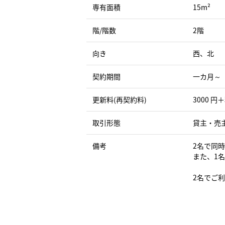
専有面積
15m²
階/階数
2階
向き
西、北
契約期間
一カ月～
更新料(再契約料)
3000 円
取引形態
貸主・売
備考
2名で同
また、1
2名でご