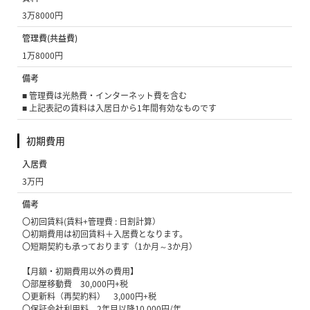
3万8000円
管理費(共益費)
1万8000円
備考
■ 管理費は光熱費・インターネット費を含む
■ 上記表記の賃料は入居日から1年間有効なものです
初期費用
入居費
3万円
備考
〇初回賃料(賃料+管理費 : 日割計算）
〇初期費用は初回賃料＋入居費となります。
〇短期契約も承っております（1か月～3か月）
【月額・初期費用以外の費用】
〇部屋移動費 30,000円+税
〇更新料（再契約料） 3,000円+税
〇保証会社利用料 2年目以降10,000円/年