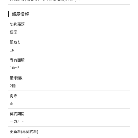
部屋情報
契約種類
個室
間取り
1R
専有面積
10m²
階/階数
2階
向き
南
契約期間
一カ月～
更新料(再契約料)