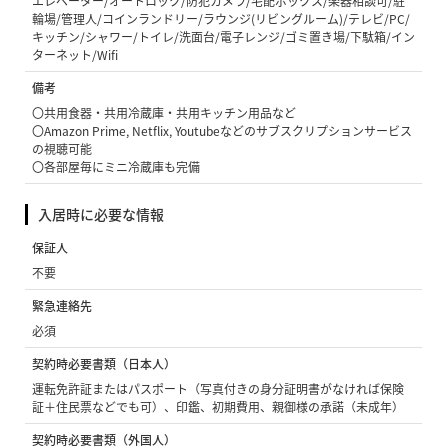
エレベーター/オートロック/防犯カメラ/宅配ボックス/楽器相談可/駐
輪場/管理人/コインランドリー/ラウンジ(リビングルーム)/テレビ/PC/
キッチン/シャワー/トイレ/洗面台/電子レンジ/ゴミ置き場/下駄箱/イン
ターネット/Wifi
備考
〇共用食器・共用冷蔵庫・共用キッチン用品など
〇Amazon Prime, Netflix, Youtubeなどのサブスクリプションサービス
の視聴可能
〇各部屋毎にミニ冷蔵庫も完備
入居時に必要な情報
保証人
不要
緊急連絡先
必須
契約時必要書類（日本人）
運転免許証またはパスポート（写真付きの身分証明書がなければ保険
証＋住民票などでも可）、印鑑、初期費用、親御様の承諾（未成年）
契約時必要書類（外国人）