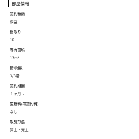
部屋情報
契約種類
個室
間取り
1R
専有面積
13m²
階/階数
3/3階
契約期間
１ヶ月～
更新料(再契約料)
なし
取引形態
貸主・売主