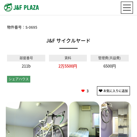
物件番号：
S-0695
J&F サイクルヤード
部屋番号
賃料
管理費(共益費)
211b
2万5500円
6500円
シェアハウス
ドミトリー
3