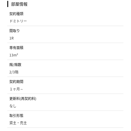
部屋情報
契約種類
ドミトリー
間取り
1R
専有面積
13m²
階/階数
2/3階
契約期間
１ヶ月～
更新料(再契約料)
なし
取引形態
貸主・売主