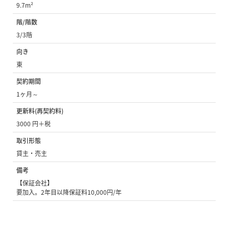
9.7m²
階/階数
3/3階
向き
東
契約期間
1ヶ月～
更新料(再契約料)
3000 円＋税
取引形態
貸主・売主
備考
【保証会社】
要加入。2年目以降保証料10,000円/年