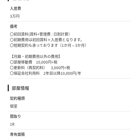
入居費
3万円
備考
〇初回賃料(賃料+管理費 : 日割計算）
〇初期費用は初回賃料＋入居費となります。
〇短期契約も承っております（1か月～3か月）
【月額・初期費用以外の費用】
〇部屋移動費 10,000円+税
〇更新料（再契約料） 3,000円+税
〇保証会社利用料 2年目以降10,000円/年
部屋情報
契約種類
個室
間取り
1R
専有面積