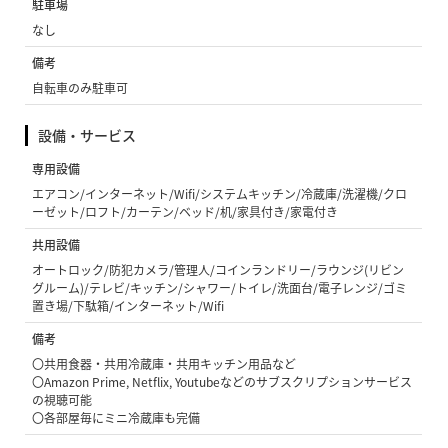
駐車場
なし
備考
自転車のみ駐車可
設備・サービス
専用設備
エアコン/インターネット/Wifi/システムキッチン/冷蔵庫/洗濯機/クロ
ーゼット/ロフト/カーテン/ベッド/机/家具付き/家電付き
共用設備
オートロック/防犯カメラ/管理人/コインランドリー/ラウンジ(リビン
グルーム)/テレビ/キッチン/シャワー/トイレ/洗面台/電子レンジ/ゴミ
置き場/下駄箱/インターネット/Wifi
備考
〇共用食器・共用冷蔵庫・共用キッチン用品など
〇Amazon Prime, Netflix, Youtubeなどのサブスクリプションサービス
の視聴可能
〇各部屋毎にミニ冷蔵庫も完備