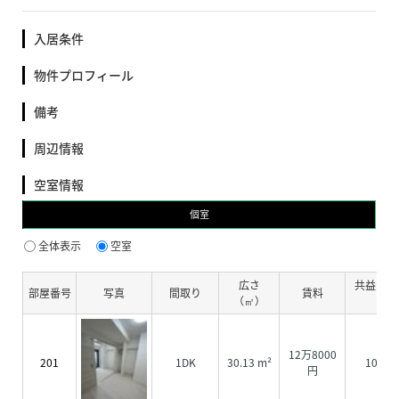
入居条件
物件プロフィール
備考
周辺情報
空室情報
個室
全体表示
空室
広さ
共益費・
部屋番号
写真
間取り
賃料
（㎡）
費
12万8000
201
1DK
30.13 m²
1000
円