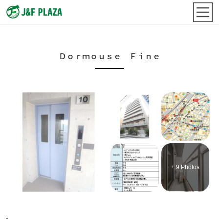
Ｄｏｒｍｏｕｓｅ Ｆｉｎｅ
+ 9 Photos