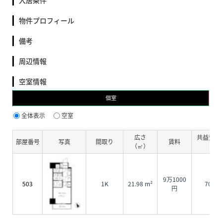
入居条件
物件プロフィール
備考
周辺情報
空室情報
個室
全体表示
空室
広さ
共益費・
部屋番号
写真
間取り
賃料
（㎡）
費
9万1000
503
1K
21.98 m²
7000
円