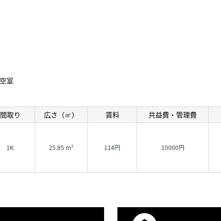
空室
間取り
広さ（㎡）
賃料
共益費・管理費
1K
25.85 m²
114円
10000円