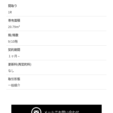
間取り
1R
専有面積
20.79m²
階/階数
9/10階
契約期間
１ヶ月～
更新料(再契約料)
なし
取引形態
一般媒介
メールでお問い合わせ