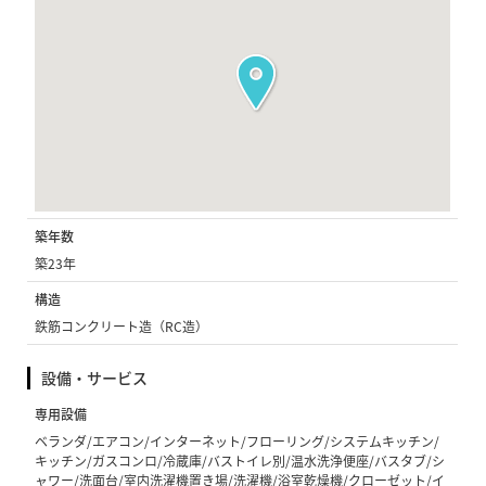
築年数
築23年
構造
鉄筋コンクリート造（RC造）
設備・サービス
専用設備
ベランダ/エアコン/インターネット/フローリング/システムキッチン/
キッチン/ガスコンロ/冷蔵庫/バストイレ別/温水洗浄便座/バスタブ/シ
ャワー/洗面台/室内洗濯機置き場/洗濯機/浴室乾燥機/クローゼット/イ