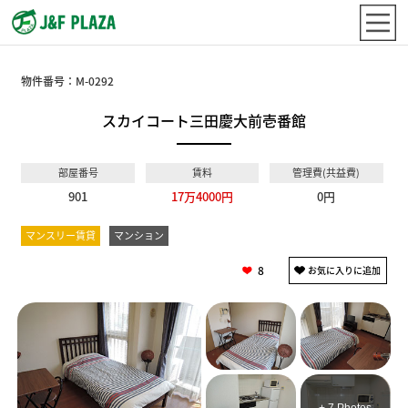
物件番号：
M-0292
スカイコート三田慶大前壱番館
部屋番号
賃料
管理費(共益費)
901
17万4000円
0円
マンスリー賃貸
マンション
8