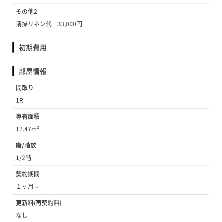
その他2
清掃リネン代 33,000円
初期費用
部屋情報
間取り
1R
専有面積
17.47m²
階/階数
1/2階
契約期間
１ヶ月～
更新料(再契約料)
なし