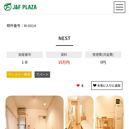
物件番号：
M-0014
NEST
部屋番号
賃料
管理費(共益費)
1-B
15万円
0円
マンスリー賃貸
アパート
8