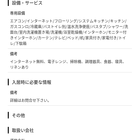
設備・サービス
専用設備
エアコン/インターネット/フローリング/システムキッチン/キッチン/
ガスコンロ/冷蔵庫/バストイレ別/温水洗浄便座/バスタブ/シャワー/洗
面台/室内洗濯機置き場/洗濯機/浴室乾燥機/インターホン/モニター付
きインターホン/カーテン/テレビ/ベッド/机/家具付き/家電付き/トイ
レ/下駄箱
備考
インターネット無料、電子レンジ、掃除機、調理器具、食器、寝具、
リネンあり
入居時に必要な情報
備考
詳細はお問合せ下さい。
その他
取扱い会社