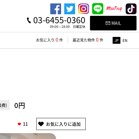
03-6455-0360
MAIL
09:00～18:00 日曜定休
0
0
お気に入り
件
最近見た物件
件
JP
EN
0円
費)
11