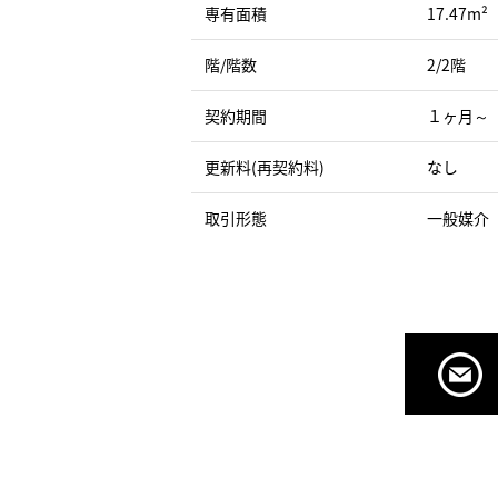
専有面積
17.47m²
階/階数
2/2階
契約期間
１ヶ月～
更新料(再契約料)
なし
取引形態
一般媒介