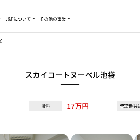
J&Fについて
その他の事業
室
スカイコートヌーベル池袋
17万円
賃料
管理費(共益