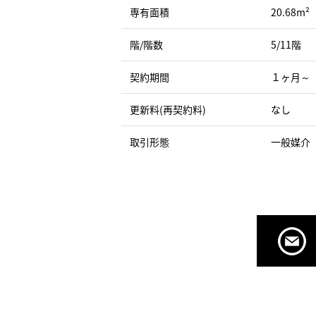
専有面積
20.68m²
階/階数
5/11階
契約期間
１ヶ月～
更新料(再契約料)
なし
取引形態
一般媒介