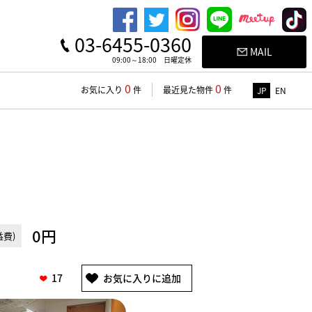
03-6455-0360
MAIL
09:00～18:00 日曜定休
0
0
お気に入り
件
最近見た物件
件
JP
EN
0円
費)
17