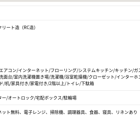
クリート造（RC造）
エアコン/インターネット/フローリング/システムキッチン/キッチン/ガ
洗面台/室内洗濯機置き場/洗濯機/浴室乾燥機/クローゼット/インターホ
ド/机/家具付き/家電付き/2階以上/トイレ/下駄箱
ター/オートロック/宅配ボックス/駐輪場
ネット無料、電子レンジ、掃除機、調理器具、食器、寝具、リネンあり