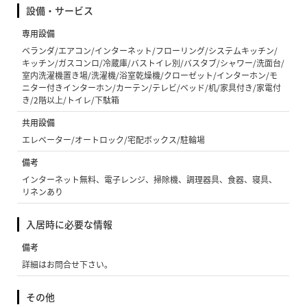
設備・サービス
専用設備
ベランダ/エアコン/インターネット/フローリング/システムキッチン/
キッチン/ガスコンロ/冷蔵庫/バストイレ別/バスタブ/シャワー/洗面台/
室内洗濯機置き場/洗濯機/浴室乾燥機/クローゼット/インターホン/モ
ニター付きインターホン/カーテン/テレビ/ベッド/机/家具付き/家電付
き/2階以上/トイレ/下駄箱
共用設備
エレベーター/オートロック/宅配ボックス/駐輪場
備考
インターネット無料、電子レンジ、掃除機、調理器具、食器、寝具、
リネンあり
入居時に必要な情報
備考
詳細はお問合せ下さい。
その他