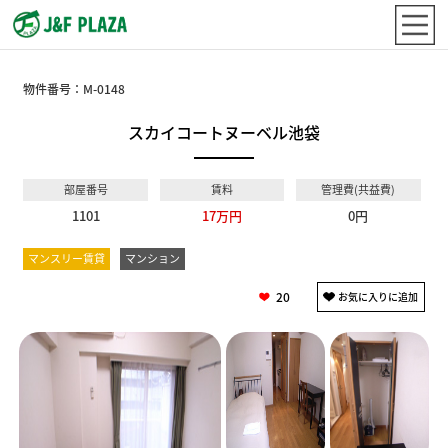
物件番号：
M-0148
スカイコートヌーベル池袋
部屋番号
賃料
管理費(共益費)
1101
17万円
0円
マンスリー賃貸
マンション
20