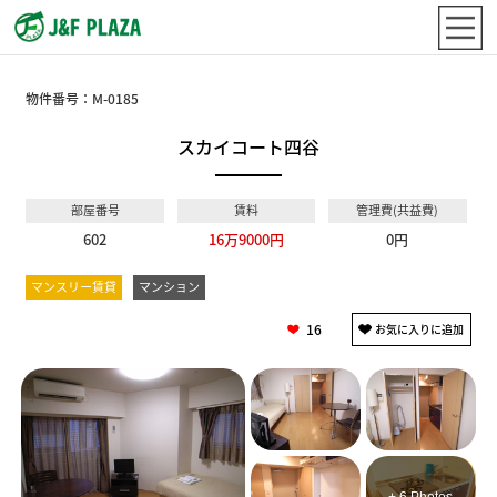
物件番号：
M-0185
スカイコート四谷
部屋番号
賃料
管理費(共益費)
602
16万9000円
0円
マンスリー賃貸
マンション
16