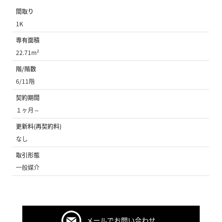
間取り
1K
専有面積
22.71m²
階/階数
6/11階
契約期間
１ヶ月～
更新料(再契約料)
なし
取引形態
一般媒介
メールでお問い合わせ