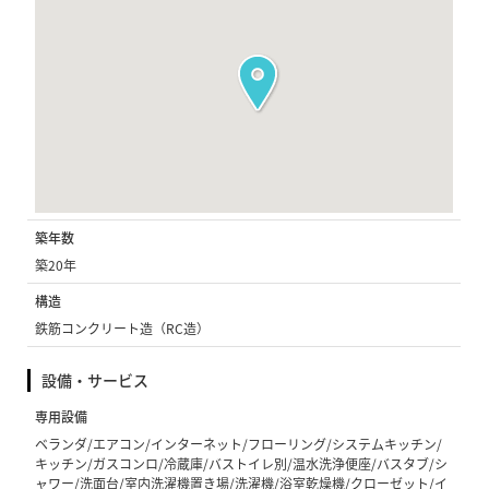
築年数
築20年
構造
鉄筋コンクリート造（RC造）
設備・サービス
専用設備
ベランダ/エアコン/インターネット/フローリング/システムキッチン/
キッチン/ガスコンロ/冷蔵庫/バストイレ別/温水洗浄便座/バスタブ/シ
ャワー/洗面台/室内洗濯機置き場/洗濯機/浴室乾燥機/クローゼット/イ