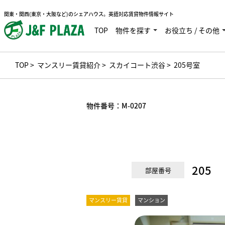
関東・関西(東京・大阪など)のシェアハウス。英語対応賃貸物件情報サイト
TOP
物件を探す
お役立ち / その他
TOP
>
マンスリー賃貸紹介
>
スカイコート渋谷
> 205号室
物件番号：
M-0207
205
部屋番号
マンスリー賃貸
マンション