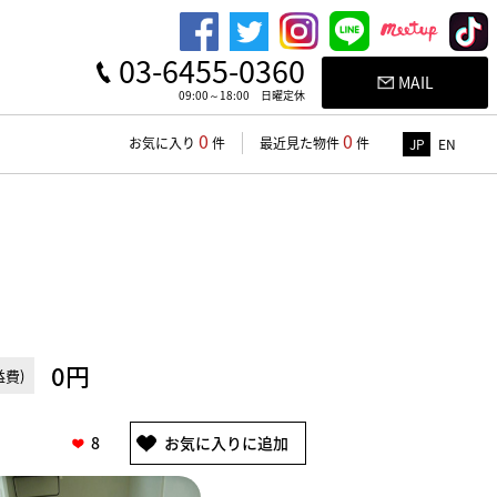
03-6455-0360
MAIL
09:00～18:00 日曜定休
0
0
お気に入り
件
最近見た物件
件
JP
EN
0円
費)
8