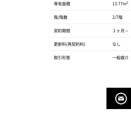
専有面積
13.77m²
階/階数
2/7階
契約期間
１ヶ月～
更新料(再契約料)
なし
取引形態
一般媒介