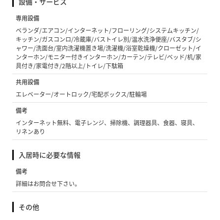
設備・サービス
専用設備
ベランダ/エアコン/インターネット/フローリング/システムキッチン/
キッチン/ガスコンロ/冷蔵庫/バストイレ別/温水洗浄便座/バスタブ/シ
ャワー/洗面台/室内洗濯機置き場/洗濯機/浴室乾燥機/クローゼット/イ
ンターホン/モニター付きインターホン/カーテン/テレビ/ベッド/机/家
具付き/家電付き/2階以上/トイレ/下駄箱
共用設備
エレベーター/オートロック/宅配ボックス/駐輪場
備考
インターネット無料、電子レンジ、掃除機、調理器具、食器、寝具、
リネンあり
入居時に必要な情報
備考
詳細はお問合せ下さい。
その他