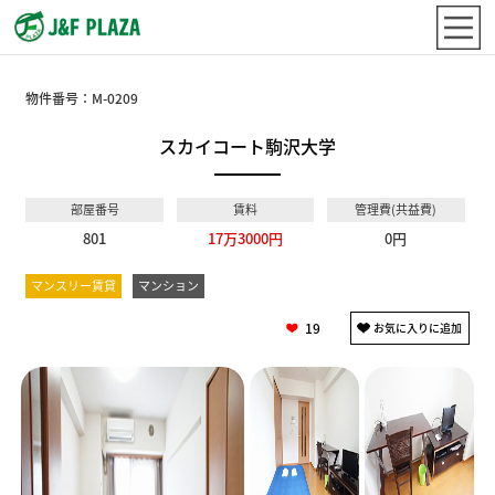
物件番号：
M-0209
スカイコート駒沢大学
部屋番号
賃料
管理費(共益費)
801
17万3000円
0円
マンスリー賃貸
マンション
19