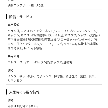
鉄筋コンクリート造（RC造）
設備・サービス
専用設備
ベランダ/エアコン/インターネット/フローリング/システムキッチン/
キッチン/ガスコンロ/冷蔵庫/バストイレ別/バスタブ/シャワー/洗面台/
室内洗濯機置き場/洗濯機/浴室乾燥機/クローゼット/インターホン/モ
ニター付きインターホン/カーテン/テレビ/ベッド/机/家具付き/家電付
き/2階以上/トイレ/下駄箱
共用設備
エレベーター/オートロック/宅配ボックス/駐輪場
備考
インターネット無料、電子レンジ、掃除機、調理器具、食器、寝具、
リネンあり
入居時に必要な情報
備考
詳細はお問合せ下さい。