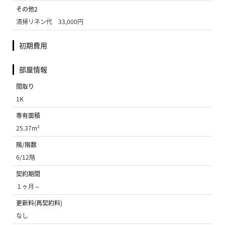
その他2
清掃リネン代 33,000円
初期費用
部屋情報
間取り
1K
専有面積
25.37m²
階/階数
6/12階
契約期間
１ヶ月～
更新料(再契約料)
なし