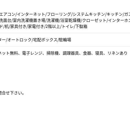
エアコン/インターネット/フローリング/システムキッチン/キッチン/ガ
洗面台/室内洗濯機置き場/洗濯機/浴室乾燥機/クローゼット/インターホ
ド/机/家具付き/家電付き/2階以上/トイレ/下駄箱
ター/オートロック/宅配ボックス/駐輪場
ネット無料、電子レンジ、掃除機、調理器具、食器、寝具、リネンあり
問合せ下さい。