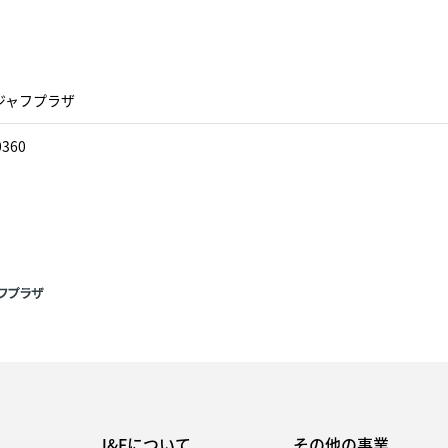
ジャフプラザ
0360
J&Fについて
その他の事業