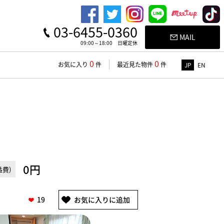
03-6455-0360
MAIL
09:00～18:00 日曜定休
0
0
お気に入り
件
最近見た物件
件
JP
EN
0円
費)
19