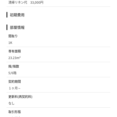
清掃リネン代 33,000円
初期費用
部屋情報
間取り
1K
専有面積
23.23m²
階/階数
5/6階
契約期間
１ヶ月～
更新料(再契約料)
なし
取引形態