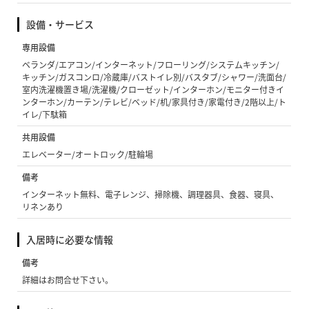
設備・サービス
専用設備
ベランダ/エアコン/インターネット/フローリング/システムキッチン/
キッチン/ガスコンロ/冷蔵庫/バストイレ別/バスタブ/シャワー/洗面台/
室内洗濯機置き場/洗濯機/クローゼット/インターホン/モニター付きイ
ンターホン/カーテン/テレビ/ベッド/机/家具付き/家電付き/2階以上/ト
イレ/下駄箱
共用設備
エレベーター/オートロック/駐輪場
備考
インターネット無料、電子レンジ、掃除機、調理器具、食器、寝具、
リネンあり
入居時に必要な情報
備考
詳細はお問合せ下さい。