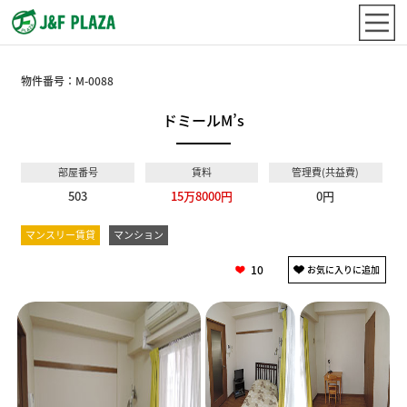
物件番号：
M-0088
ドミールM’s
部屋番号
賃料
管理費(共益費)
503
15万8000円
0円
マンスリー賃貸
マンション
10