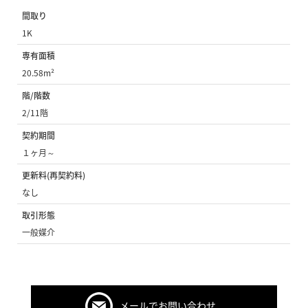
間取り
1K
専有面積
20.58m²
階/階数
2/11階
契約期間
１ヶ月～
更新料(再契約料)
なし
取引形態
一般媒介
メールでお問い合わせ