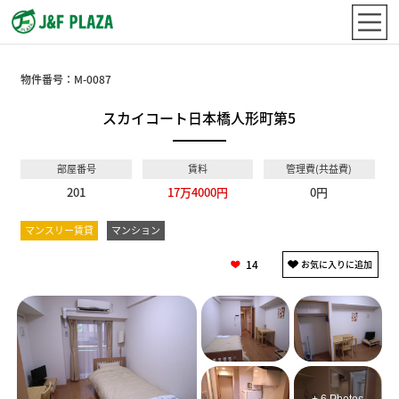
物件番号：
M-0087
スカイコート日本橋人形町第5
部屋番号
賃料
管理費(共益費)
201
17万4000円
0円
マンスリー賃貸
マンション
14