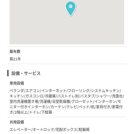
築年数
築21年
設備・サービス
専用設備
ベランダ/エアコン/インターネット/フローリング/システムキッチン/
キッチン/ガスコンロ/冷蔵庫/バストイレ別/バスタブ/シャワー/洗面台/
室内洗濯機置き場/洗濯機/浴室乾燥機/クローゼット/インターホン/モ
ニター付きインターホン/カーテン/テレビ/ベッド/机/家具付き/家電付
き/2階以上/トイレ/下駄箱
共用設備
エレベーター/オートロック/宅配ボックス/駐輪場