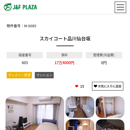
物件番号：
M-0085
スカイコート品川仙台坂
部屋番号
賃料
管理費(共益費)
603
17万4000円
0円
マンスリー賃貸
マンション
15