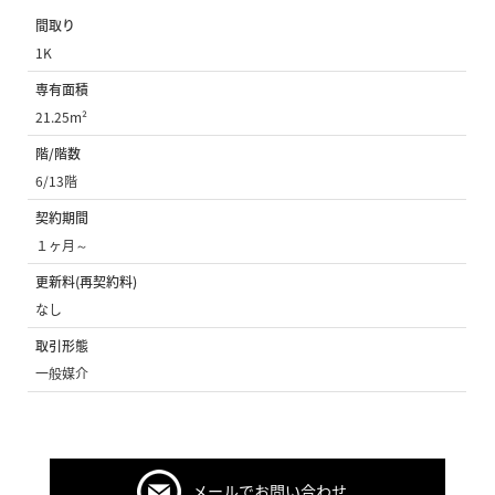
間取り
1K
専有面積
21.25m²
階/階数
6/13階
契約期間
１ヶ月～
更新料(再契約料)
なし
取引形態
一般媒介
メールでお問い合わせ