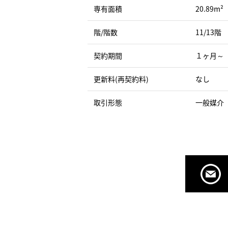
専有面積
20.89m²
階/階数
11/13階
契約期間
１ヶ月～
更新料(再契約料)
なし
取引形態
一般媒介