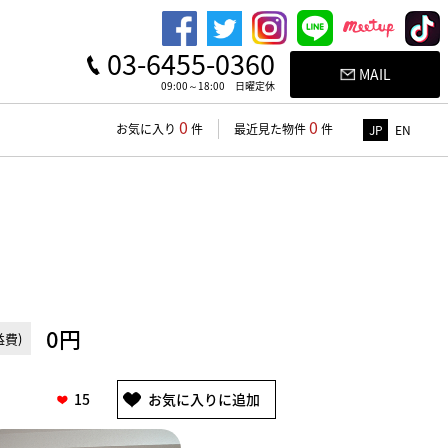
03-6455-0360
MAIL
09:00～18:00 日曜定休
0
0
お気に入り
件
最近見た物件
件
JP
EN
0円
費)
15