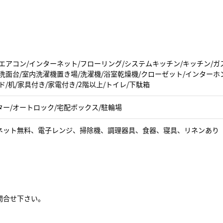
エアコン/インターネット/フローリング/システムキッチン/キッチン/ガ
洗面台/室内洗濯機置き場/洗濯機/浴室乾燥機/クローゼット/インターホ
ド/机/家具付き/家電付き/2階以上/トイレ/下駄箱
ター/オートロック/宅配ボックス/駐輪場
ネット無料、電子レンジ、掃除機、調理器具、食器、寝具、リネンあり
問合せ下さい。