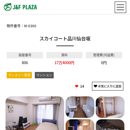
物件番号：
M-0360
スカイコート品川仙台坂
部屋番号
賃料
管理費(共益費)
806
17万4000円
0円
マンスリー賃貸
マンション
14