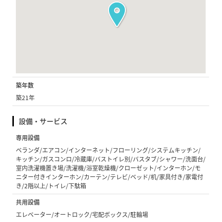
築年数
築21年
設備・サービス
専用設備
ベランダ/エアコン/インターネット/フローリング/システムキッチン/
キッチン/ガスコンロ/冷蔵庫/バストイレ別/バスタブ/シャワー/洗面台/
室内洗濯機置き場/洗濯機/浴室乾燥機/クローゼット/インターホン/モ
ニター付きインターホン/カーテン/テレビ/ベッド/机/家具付き/家電付
き/2階以上/トイレ/下駄箱
共用設備
エレベーター/オートロック/宅配ボックス/駐輪場