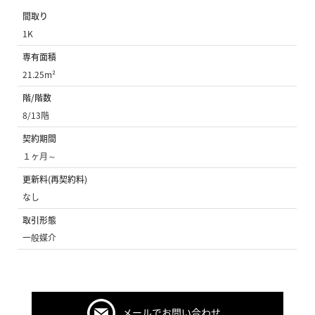
間取り
1K
専有面積
21.25m²
階/階数
8/13階
契約期間
１ヶ月～
更新料(再契約料)
なし
取引形態
一般媒介
メールでお問い合わせ