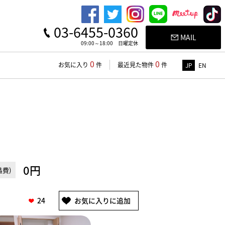
03-6455-0360
MAIL
09:00～18:00 日曜定休
0
0
お気に入り
件
最近見た物件
件
JP
EN
0円
費)
24