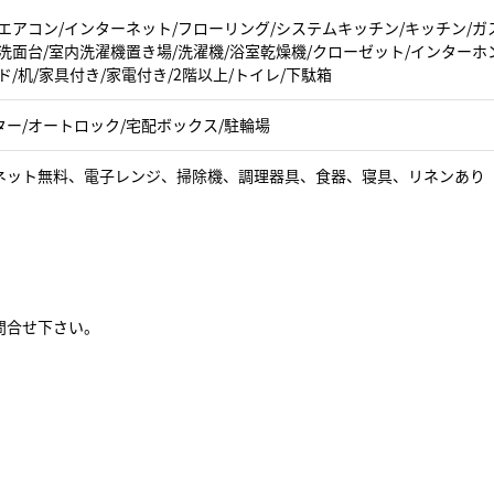
エアコン/インターネット/フローリング/システムキッチン/キッチン/ガ
洗面台/室内洗濯機置き場/洗濯機/浴室乾燥機/クローゼット/インターホ
ド/机/家具付き/家電付き/2階以上/トイレ/下駄箱
ター/オートロック/宅配ボックス/駐輪場
ネット無料、電子レンジ、掃除機、調理器具、食器、寝具、リネンあり
問合せ下さい。