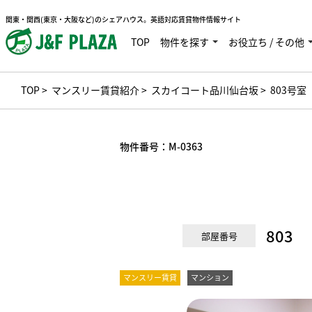
関東・関西(東京・大阪など)のシェアハウス。英語対応賃貸物件情報サイト
TOP
物件を探す
お役立ち / その他
TOP
>
マンスリー賃貸紹介
>
スカイコート品川仙台坂
> 803号室
物件番号：
M-0363
803
部屋番号
マンスリー賃貸
マンション