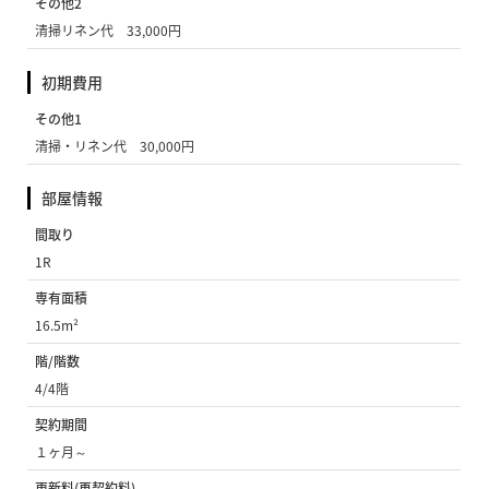
その他2
清掃リネン代 33,000円
初期費用
その他1
清掃・リネン代 30,000円
部屋情報
間取り
1R
専有面積
16.5m²
階/階数
4/4階
契約期間
１ヶ月～
更新料(再契約料)