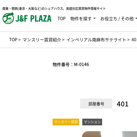
関東・関西(東京・大阪など)のシェアハウス。英語対応賃貸物件情報サイト
TOP
物件を探す
お役立ち / その他
TOP
>
マンスリー賃貸紹介
>
インペリアル南麻布サテライト
> 4
物件番号：
M-0146
401
部屋番号
マンスリー賃貸
マンション