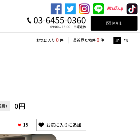
03-6455-0360
MAIL
09:00～18:00 日曜定休
0
0
お気に入り
件
最近見た物件
件
JP
EN
0円
費)
15