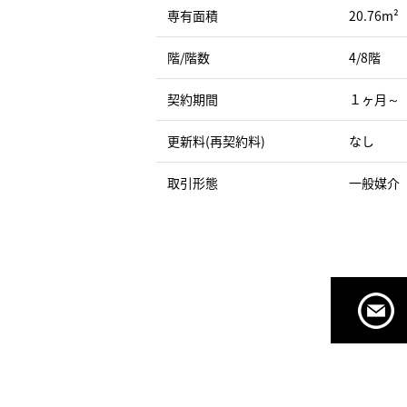
専有面積
20.76m²
階/階数
4/8階
契約期間
１ヶ月～
更新料(再契約料)
なし
取引形態
一般媒介