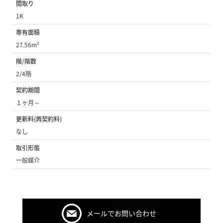
間取り
1K
専有面積
27.56m²
階/階数
2/4階
契約期間
１ヶ月～
更新料(再契約料)
なし
取引形態
一般媒介
メールでお問い合わせ